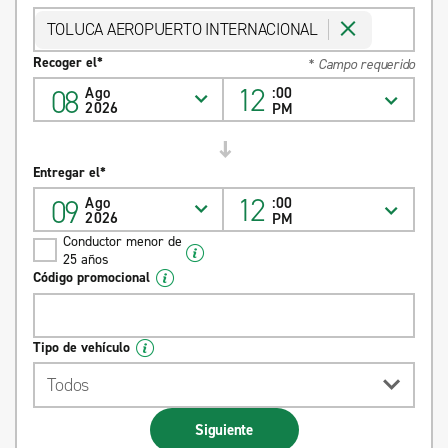
TOLUCA AEROPUERTO INTERNACIONAL
Recoger el*
* Campo requerido
12
08
Ago
:00
2026
PM
Entregar el*
12
09
Ago
:00
2026
PM
Conductor menor de
25 años
Código promocional
Tipo de vehículo
Todos
Siguiente