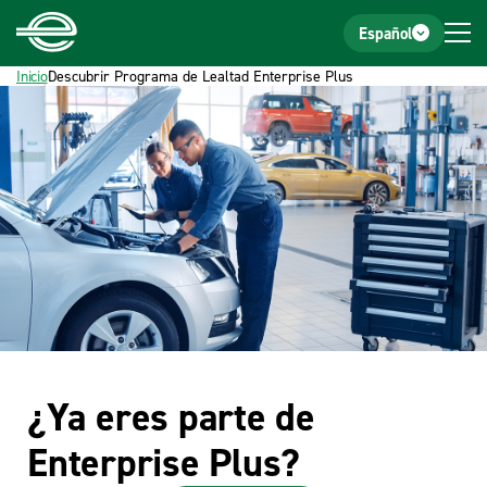
Inicio
Pie de página
Español
Inicio
Descubrir Programa de Lealtad Enterprise Plus
¿Ya eres parte de
Enterprise Plus?