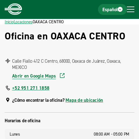
Inicio
Pie de página
Español
Inicio
Locaciones
OAXACA CENTRO
Oficina en OAXACA CENTRO
Calle Fiallo 412 C Centro, 68000, Oaxaca de Juàrez, Oaxaca,
MEXICO
Abrir en Google Maps
+52 951 271 1858
¿Cómo encontrar la oficina?
Mapa de ubicación
Horarios de oficina
Lunes
08:00 AM - 05:00 PM