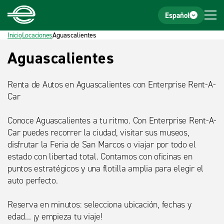
Inicio
Pie de página
Español
Inicio
Locaciones
Aguascalientes
Título
Aguascalientes
detalle
Renta de Autos en Aguascalientes con Enterprise Rent-A-
Car
Conoce Aguascalientes a tu ritmo. Con Enterprise Rent-A-
Car puedes recorrer la ciudad, visitar sus museos,
disfrutar la Feria de San Marcos o viajar por todo el
estado con libertad total. Contamos con oficinas en
puntos estratégicos y una flotilla amplia para elegir el
auto perfecto.
Reserva en minutos: selecciona ubicación, fechas y
edad… ¡y empieza tu viaje!