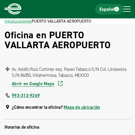
Inicio
Pie de página
Español
Inicio
Locaciones
PUERTO VALLARTA AEROPUERTO
Oficina en PUERTO
VALLARTA AEROPUERTO
Av. Adolfo Ruiz Cortinez esq. Paseo Tabasco S/N Col. Lindavista
S/N 86050, Villahermosa, Tabasco, MEXICO
Abrir en Google Maps
993-313-9249
¿Cómo encontrar la oficina?
Mapa de ubicación
Horarios de oficina