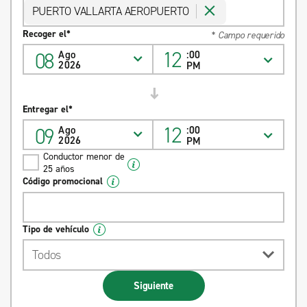
PUERTO VALLARTA AEROPUERTO
Recoger el*
* Campo requerido
12
08
Ago
:00
2026
PM
Entregar el*
12
09
Ago
:00
2026
PM
Conductor menor de
25 años
Código promocional
Tipo de vehículo
Todos
Siguiente