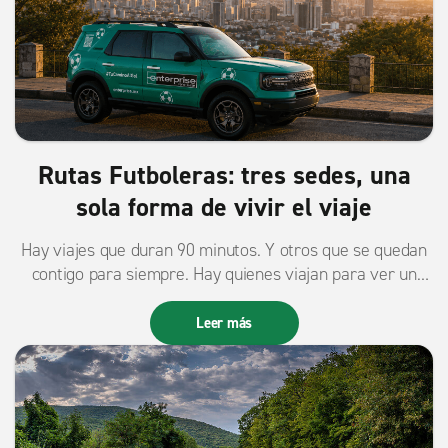
Rutas Futboleras: tres sedes, una
sola forma de vivir el viaje
Hay viajes que duran 90 minutos. Y otros que se quedan
contigo para siempre. Hay quienes viajan para ver un
partido. Y hay quienes convierten ese viaje en algo
mucho más grande. Una ciudad te lleva a otra. Un plan
Leer más
se convierte en varios. Y un partido termina siendo solo
una parte de todo lo que viviste. De eso se trata Rutas
Futboleras. De descubrir que el verdadero viaje no
termina cuando suena el silbatazo final.