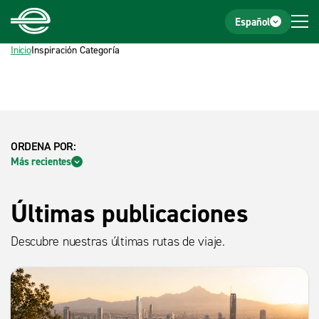
Inicio
Pie de página
Español
Inicio
Inspiración Categoría
Inspiración Categoría
ORDENA POR:
Orden notas
Más recientes
Últimas publicaciones
Descubre nuestras últimas rutas de viaje.