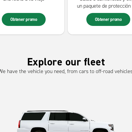
un paquete de protección
30% descuento Paquet
Obtener promo
Obtener promo
Bàsico, Total , Enterpri
EPP.
Explore our fleet
We have the vehicle you need, from cars to off-road vehicles