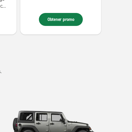
 con
e
Obtener promo
se
.