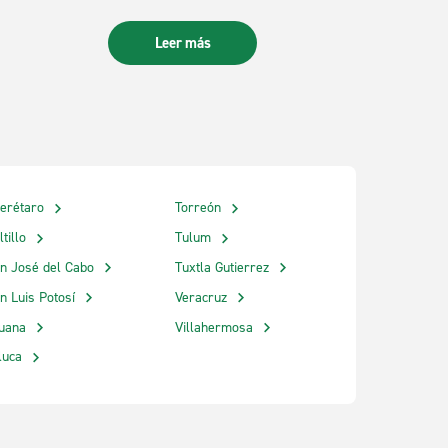
Leer más
erétaro
Torreón
ltillo
Tulum
n José del Cabo
Tuxtla Gutierrez
n Luis Potosí
Veracruz
juana
Villahermosa
luca