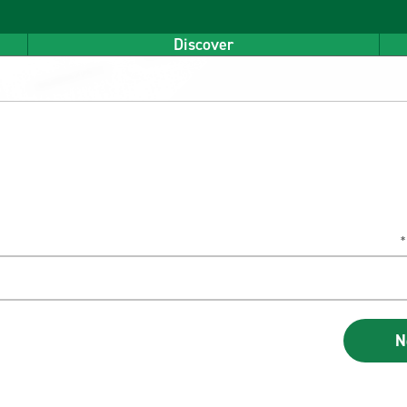
Discover
-car
*
N